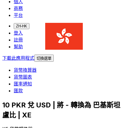
個人
商務
平台
ZH-HK
登入
註冊
幫助
下載此應用程式
切換選單
貨幣換算器
貨幣圖表
匯率通知
匯款
10 PKR 兌 USD | 將 - 轉換為 巴基斯坦
盧比 | XE