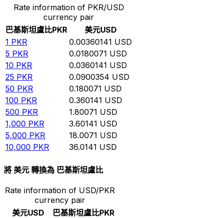
Rate information of PKR/USD
currency pair
巴基斯坦盧比
PKR
美元
USD
1
PKR
0.00360141
USD
5
PKR
0.0180071
USD
10
PKR
0.0360141
USD
25
PKR
0.0900354
USD
50
PKR
0.180071
USD
100
PKR
0.360141
USD
500
PKR
1.80071
USD
1,000
PKR
3.60141
USD
5,000
PKR
18.0071
USD
10,000
PKR
36.0141
USD
將 美元 轉換為 巴基斯坦盧比
Rate information of USD/PKR
currency pair
美元
USD
巴基斯坦盧比
PKR