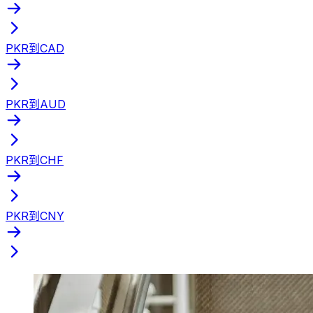
PKR到CAD
PKR到AUD
PKR到CHF
PKR到CNY