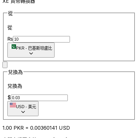
XE 貨幣轉換器
從
從
₨
PKR
-
巴基斯坦盧比
兌換為
兌換為
$
USD
-
美元
1.00
PKR
=
0.00
360141
USD