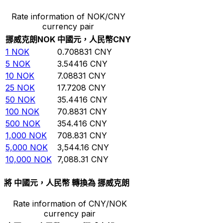
Rate information of NOK/CNY
currency pair
挪威克朗
NOK
中國元，人民幣
CNY
1
NOK
0.708831
CNY
5
NOK
3.54416
CNY
10
NOK
7.08831
CNY
25
NOK
17.7208
CNY
50
NOK
35.4416
CNY
100
NOK
70.8831
CNY
500
NOK
354.416
CNY
1,000
NOK
708.831
CNY
5,000
NOK
3,544.16
CNY
10,000
NOK
7,088.31
CNY
將 中國元，人民幣 轉換為 挪威克朗
Rate information of CNY/NOK
currency pair