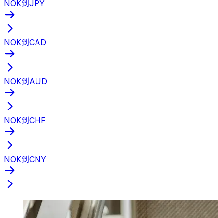
NOK到JPY
NOK到CAD
NOK到AUD
NOK到CHF
NOK到CNY