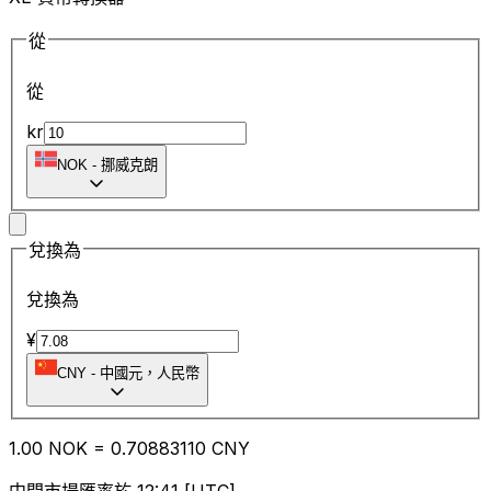
從
從
kr
NOK
-
挪威克朗
兌換為
兌換為
¥
CNY
-
中國元，人民幣
1.00
NOK
=
0.70
883110
CNY