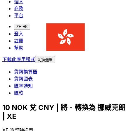
個人
商務
平台
ZH-HK
登入
註冊
幫助
下載此應用程式
切換選單
貨幣換算器
貨幣圖表
匯率通知
匯款
10 NOK 兌 CNY | 將 - 轉換為 挪威克朗
| XE
XE 貨幣轉換器