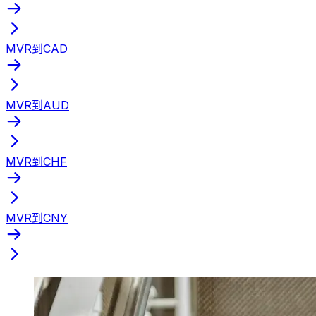
MVR到CAD
MVR到AUD
MVR到CHF
MVR到CNY