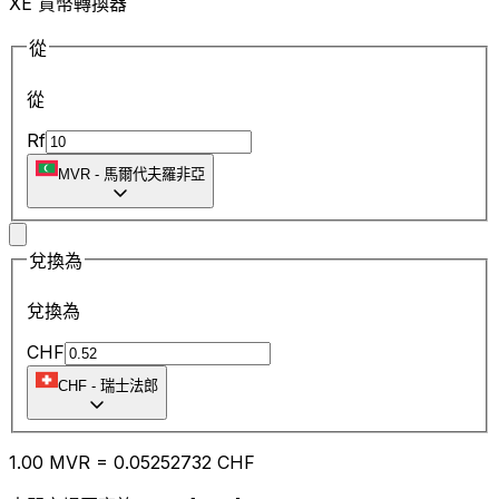
XE 貨幣轉換器
從
從
Rf
MVR
-
馬爾代夫羅非亞
兌換為
兌換為
CHF
CHF
-
瑞士法郎
1.00
MVR
=
0.05
252732
CHF