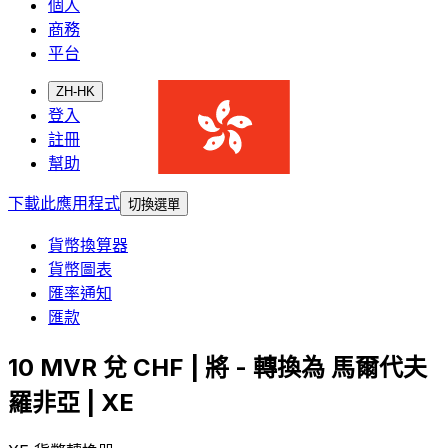
個人
商務
平台
ZH-HK
登入
註冊
幫助
下載此應用程式
切換選單
貨幣換算器
貨幣圖表
匯率通知
匯款
10 MVR 兌 CHF | 將 - 轉換為 馬爾代夫
羅非亞 | XE