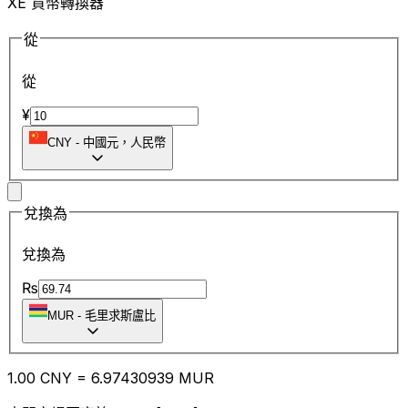
XE 貨幣轉換器
從
從
¥
CNY
-
中國元，人民幣
兌換為
兌換為
₨
MUR
-
毛里求斯盧比
1.00
CNY
=
6.97
430939
MUR