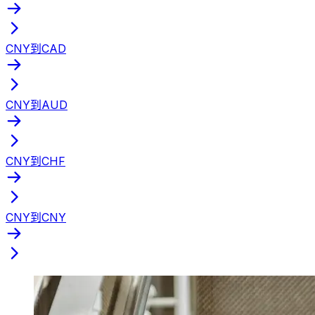
CNY到CAD
CNY到AUD
CNY到CHF
CNY到CNY