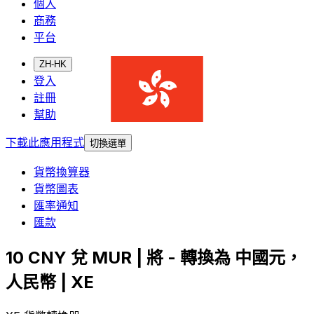
個人
商務
平台
ZH-HK
登入
註冊
幫助
下載此應用程式
切換選單
貨幣換算器
貨幣圖表
匯率通知
匯款
10 CNY 兌 MUR | 將 - 轉換為 中國元，
人民幣 | XE