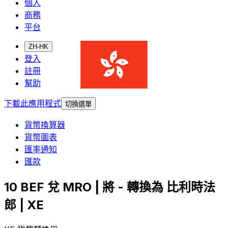
個人
商務
平台
ZH-HK
登入
註冊
幫助
下載此應用程式
切換選單
貨幣換算器
貨幣圖表
匯率通知
匯款
10 BEF 兌 MRO | 將 - 轉換為 比利時法
郎 | XE