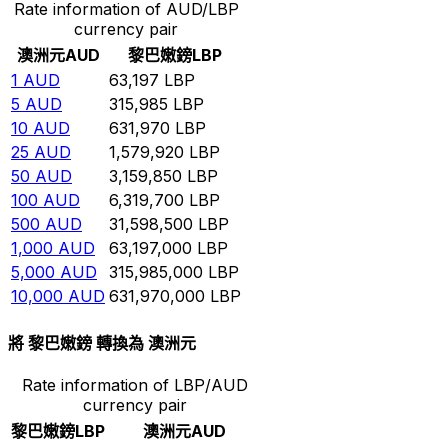
Rate information of AUD/LBP
currency pair
澳洲元
AUD
黎巴嫩鎊
LBP
1
AUD
63,197
LBP
5
AUD
315,985
LBP
10
AUD
631,970
LBP
25
AUD
1,579,920
LBP
50
AUD
3,159,850
LBP
100
AUD
6,319,700
LBP
500
AUD
31,598,500
LBP
1,000
AUD
63,197,000
LBP
5,000
AUD
315,985,000
LBP
10,000
AUD
631,970,000
LBP
將 黎巴嫩鎊 轉換為 澳洲元
Rate information of LBP/AUD
currency pair
黎巴嫩鎊
LBP
澳洲元
AUD