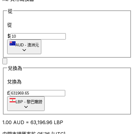
從
從
$
AUD
-
澳洲元
兌換為
兌換為
£
LBP
-
黎巴嫩鎊
1.00
AUD
=
63,196.96
LBP