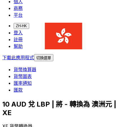
個人
商務
平台
ZH-HK
登入
註冊
幫助
下載此應用程式
切換選單
貨幣換算器
貨幣圖表
匯率通知
匯款
10 AUD 兌 LBP | 將 - 轉換為 澳洲元 |
XE
XE 貨幣轉換器