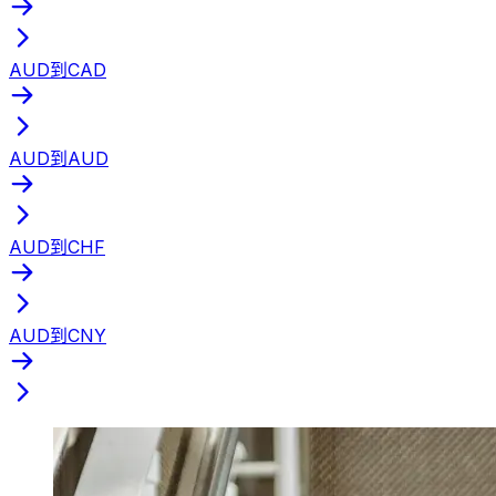
AUD到CAD
AUD到AUD
AUD到CHF
AUD到CNY