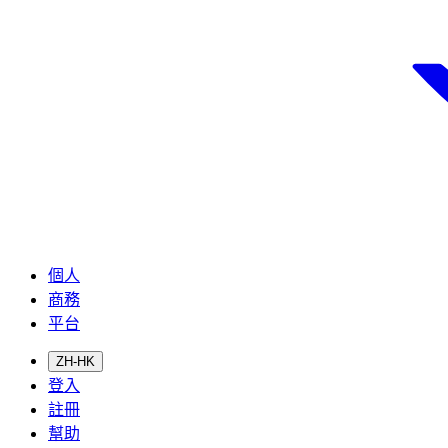
個人
商務
平台
ZH-HK
登入
註冊
幫助