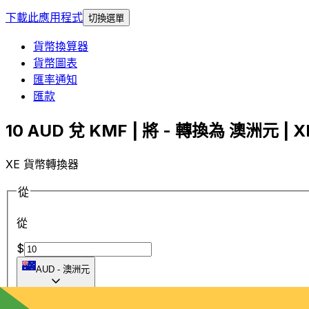
下載此應用程式
切換選單
貨幣換算器
貨幣圖表
匯率通知
匯款
10 AUD 兌 KMF | 將 - 轉換為 澳洲元 | X
XE 貨幣轉換器
從
從
$
AUD
-
澳洲元