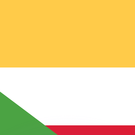
會獲得此匯率。
查看匯款匯率。