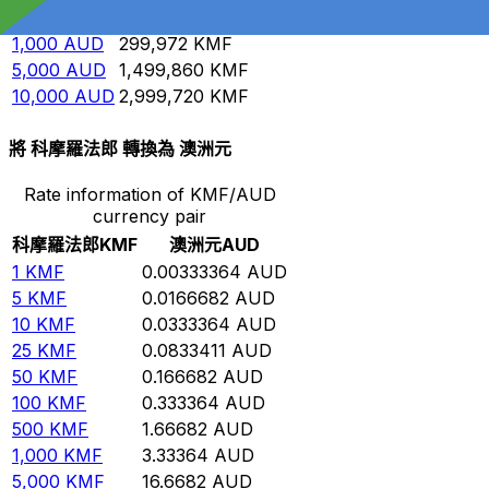
500
AUD
149,986
KMF
1,000
AUD
299,972
KMF
5,000
AUD
1,499,860
KMF
10,000
AUD
2,999,720
KMF
將 科摩羅法郎 轉換為 澳洲元
Rate information of KMF/AUD
currency pair
科摩羅法郎
KMF
澳洲元
AUD
1
KMF
0.00333364
AUD
5
KMF
0.0166682
AUD
10
KMF
0.0333364
AUD
25
KMF
0.0833411
AUD
50
KMF
0.166682
AUD
100
KMF
0.333364
AUD
500
KMF
1.66682
AUD
1,000
KMF
3.33364
AUD
5,000
KMF
16.6682
AUD