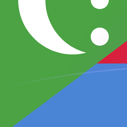
你知道可以用Xe匯款到國外匯款嗎？
立即註冊
今日AUD兌KMF匯率
將 澳洲元 轉換為 科摩羅法郎
Rate information of
AUD/KMF currency pair
澳洲元
AUD
科摩羅法郎
KMF
1
AUD
299.972
KMF
5
AUD
1,499.86
KMF
10
AUD
2,999.72
KMF
25
AUD
7,499.3
KMF
50
AUD
14,998.6
KMF
100
AUD
29,997.2
KMF