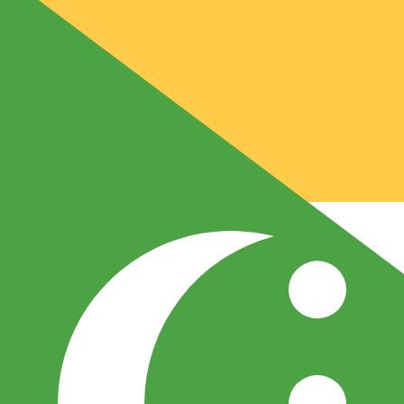
兌換為
兌換為
CF
KMF
-
科摩羅法郎
1.00
AUD
=
299.97
196668
KMF
中間市場匯率於 04:53 [UTC]
匯款
立即諮詢貨幣專家。
我們可以提供比競爭對手更優惠的匯率。
預約通話
我們的轉換器會使用匯率中間價。這僅供參考。您匯款時不