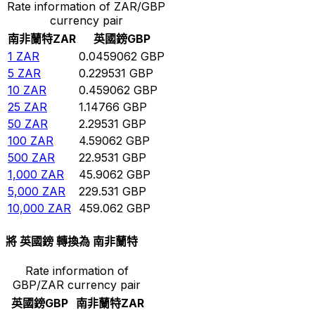
Rate information of ZAR/GBP
currency pair
南非蘭特
ZAR
英國鎊
GBP
1
ZAR
0.0459062
GBP
5
ZAR
0.229531
GBP
10
ZAR
0.459062
GBP
25
ZAR
1.14766
GBP
50
ZAR
2.29531
GBP
100
ZAR
4.59062
GBP
500
ZAR
22.9531
GBP
1,000
ZAR
45.9062
GBP
5,000
ZAR
229.531
GBP
10,000
ZAR
459.062
GBP
將 英國鎊 轉換為 南非蘭特
Rate information of
GBP/ZAR currency pair
英國鎊
GBP
南非蘭特
ZAR