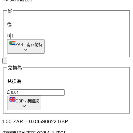
從
從
R
ZAR
-
南非蘭特
兌換為
兌換為
£
GBP
-
英國鎊
1.00
ZAR
=
0.04
590622
GBP