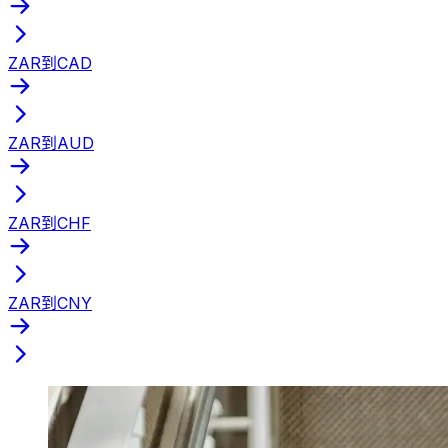
ZAR到CAD
ZAR到AUD
ZAR到CHF
ZAR到CNY