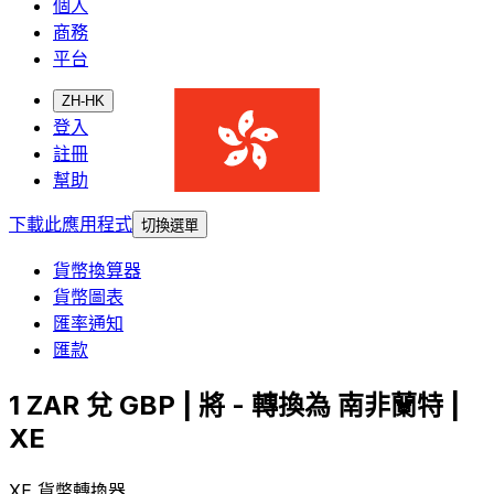
個人
商務
平台
ZH-HK
登入
註冊
幫助
下載此應用程式
切換選單
貨幣換算器
貨幣圖表
匯率通知
匯款
1 ZAR 兌 GBP | 將 - 轉換為 南非蘭特 |
XE
XE 貨幣轉換器