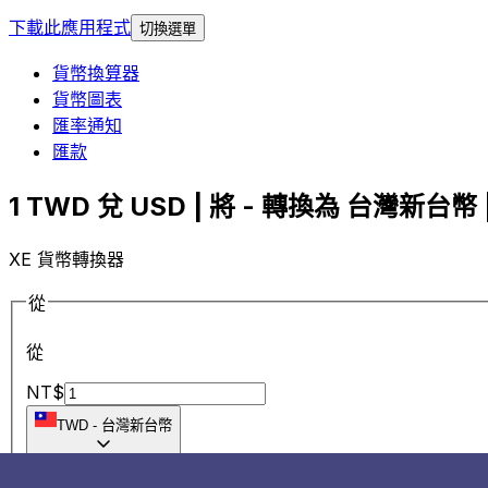
下載此應用程式
切換選單
貨幣換算器
貨幣圖表
匯率通知
匯款
1 TWD 兌 USD | 將 - 轉換為 台灣新台幣 |
XE 貨幣轉換器
從
從
NT$
TWD
-
台灣新台幣