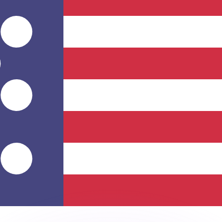
會獲得此匯率。
查看匯款匯率。