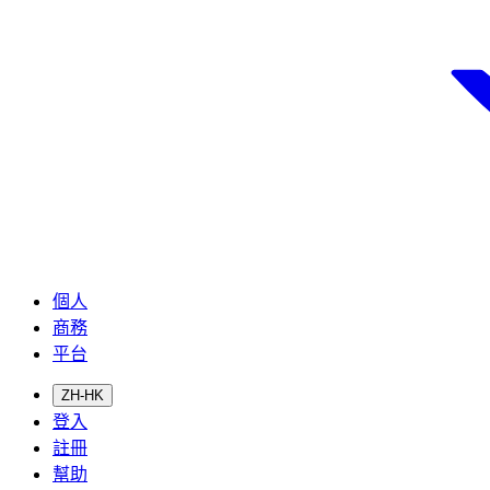
個人
商務
平台
ZH-HK
登入
註冊
幫助