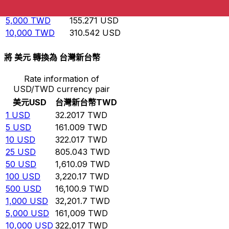
1,000
TWD
31.0542
USD
5,000
TWD
155.271
USD
10,000
TWD
310.542
USD
將 美元 轉換為 台灣新台幣
Rate information of
USD/TWD currency pair
美元
USD
台灣新台幣
TWD
1
USD
32.2017
TWD
5
USD
161.009
TWD
10
USD
322.017
TWD
25
USD
805.043
TWD
50
USD
1,610.09
TWD
100
USD
3,220.17
TWD
500
USD
16,100.9
TWD
1,000
USD
32,201.7
TWD
5,000
USD
161,009
TWD
10,000
USD
322,017
TWD