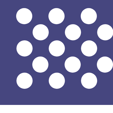
兌換為
兌換為
$
USD
-
美元
1.00
TWD
=
0.03
105422
USD
中間市場匯率於 04:44 [UTC]
立即諮詢貨幣專家。
我們可以提供比競爭對手更優惠的匯率。
預約通話
我們的轉換器會使用匯率中間價。這僅供參考。您匯款時不
你知道可以用Xe匯款到國外匯款嗎？