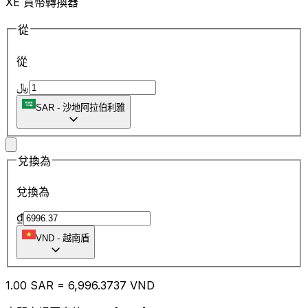
XE 貨幣轉換器
從
從
﷼
SAR
-
沙地阿拉伯利雅
兌換為
兌換為
₫
VND
-
越南盾
1.00
SAR
=
6,996.37
37
VND