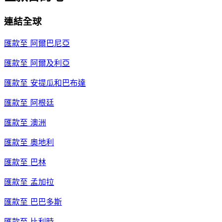
連結全球
匯款至
阿爾巴尼亞
匯款至
阿爾及利亞
匯款至
安提瓜和巴布達
匯款至
阿根廷
匯款至
澳洲
匯款至
奧地利
匯款至
巴林
匯款至
孟加拉
匯款至
巴巴多斯
匯款至
比利時