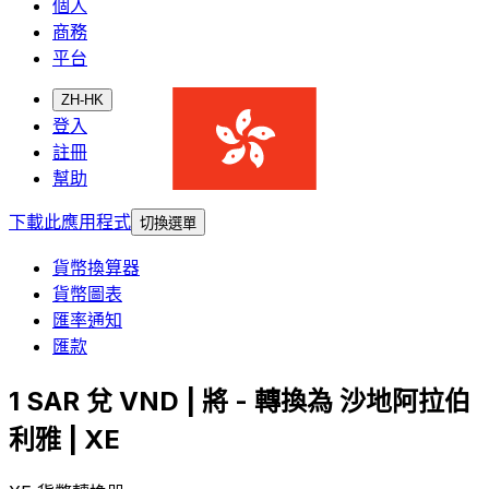
個人
商務
平台
ZH-HK
登入
註冊
幫助
下載此應用程式
切換選單
貨幣換算器
貨幣圖表
匯率通知
匯款
1 SAR 兌 VND | 將 - 轉換為 沙地阿拉伯
利雅 | XE