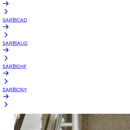
SAR到CAD
SAR到AUD
SAR到CHF
SAR到CNY