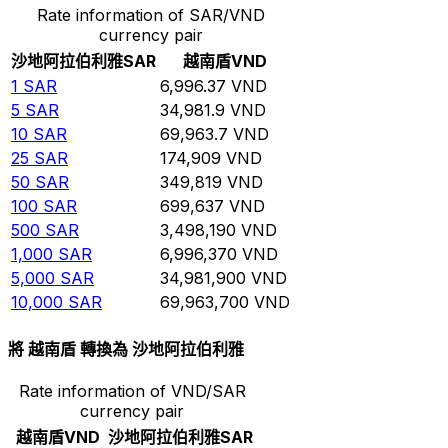
Rate information of SAR/VND
currency pair
沙地阿拉伯利雅
SAR
越南盾
VND
1
SAR
6,996.37
VND
5
SAR
34,981.9
VND
10
SAR
69,963.7
VND
25
SAR
174,909
VND
50
SAR
349,819
VND
100
SAR
699,637
VND
500
SAR
3,498,190
VND
1,000
SAR
6,996,370
VND
5,000
SAR
34,981,900
VND
10,000
SAR
69,963,700
VND
將 越南盾 轉換為 沙地阿拉伯利雅
Rate information of VND/SAR
currency pair
越南盾
VND
沙地阿拉伯利雅
SAR