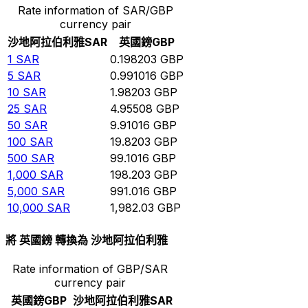
Rate information of SAR/GBP
currency pair
沙地阿拉伯利雅
SAR
英國鎊
GBP
1
SAR
0.198203
GBP
5
SAR
0.991016
GBP
10
SAR
1.98203
GBP
25
SAR
4.95508
GBP
50
SAR
9.91016
GBP
100
SAR
19.8203
GBP
500
SAR
99.1016
GBP
1,000
SAR
198.203
GBP
5,000
SAR
991.016
GBP
10,000
SAR
1,982.03
GBP
將 英國鎊 轉換為 沙地阿拉伯利雅
Rate information of GBP/SAR
currency pair
英國鎊
GBP
沙地阿拉伯利雅
SAR