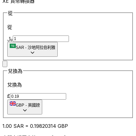
XE 貨幣轉換器
從
從
﷼
SAR
-
沙地阿拉伯利雅
兌換為
兌換為
£
GBP
-
英國鎊
1.00
SAR
=
0.19
820314
GBP