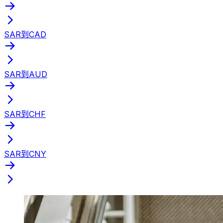
SAR到CAD
SAR到AUD
SAR到CHF
SAR到CNY