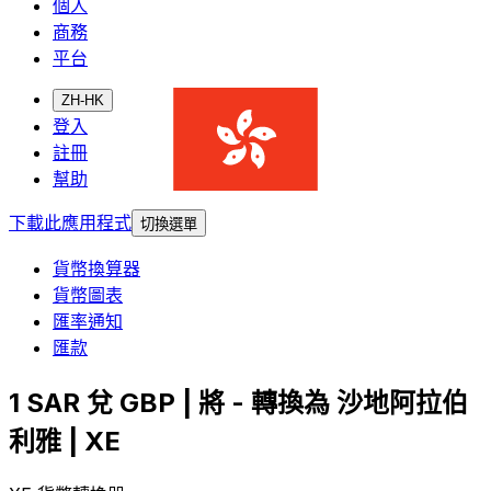
個人
商務
平台
ZH-HK
登入
註冊
幫助
下載此應用程式
切換選單
貨幣換算器
貨幣圖表
匯率通知
匯款
1 SAR 兌 GBP | 將 - 轉換為 沙地阿拉伯
利雅 | XE