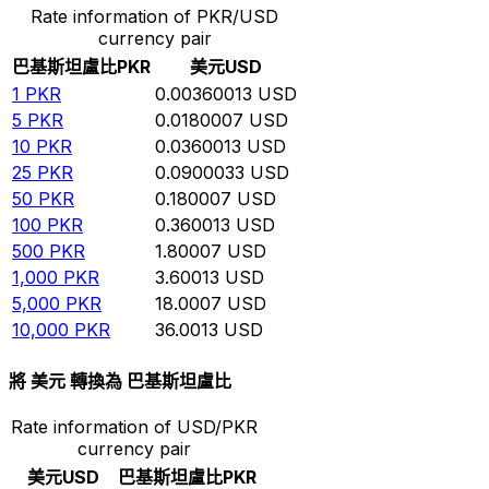
Rate information of PKR/USD
currency pair
巴基斯坦盧比
PKR
美元
USD
1
PKR
0.00360013
USD
5
PKR
0.0180007
USD
10
PKR
0.0360013
USD
25
PKR
0.0900033
USD
50
PKR
0.180007
USD
100
PKR
0.360013
USD
500
PKR
1.80007
USD
1,000
PKR
3.60013
USD
5,000
PKR
18.0007
USD
10,000
PKR
36.0013
USD
將 美元 轉換為 巴基斯坦盧比
Rate information of USD/PKR
currency pair
美元
USD
巴基斯坦盧比
PKR