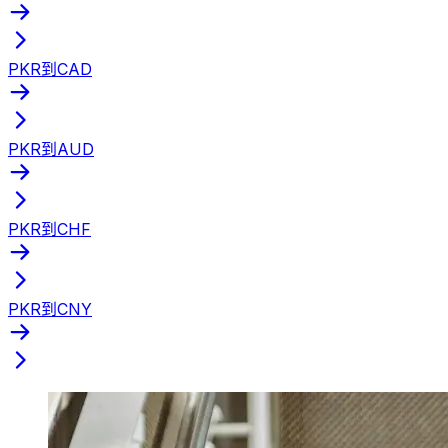
PKR到CAD
PKR到AUD
PKR到CHF
PKR到CNY