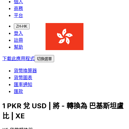
個人
商務
平台
ZH-HK
登入
註冊
幫助
下載此應用程式
切換選單
貨幣換算器
貨幣圖表
匯率通知
匯款
1 PKR 兌 USD | 將 - 轉換為 巴基斯坦盧
比 | XE