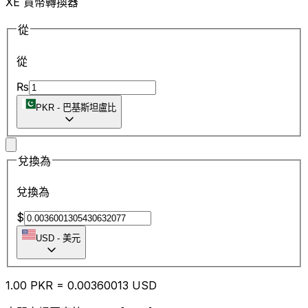
XE 貨幣轉換器
從
從
₨
PKR
-
巴基斯坦盧比
兌換為
兌換為
$
USD
-
美元
1.00
PKR
=
0.00
360013
USD