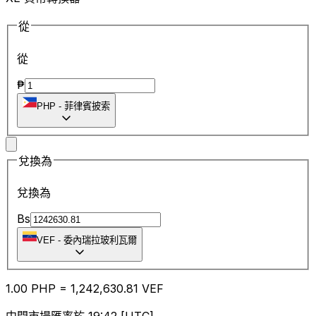
從
從
₱
PHP
-
菲律賓披索
兌換為
兌換為
Bs
VEF
-
委內瑞拉玻利瓦爾
1.00
PHP
=
1,242,630.81
VEF