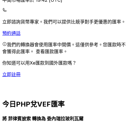
中間市場匯率於 19:42 [UTC]
立即諮詢貨幣專家。
我們可以提供比競爭對手更優惠的匯率。
預約通話
我們的轉換器會使用匯率中間價。這僅供參考。您匯款時不
會獲得此匯率。
查看匯款匯率。
你知道可以用Xe匯款到國外匯款嗎？
立即註冊
今日PHP兌VEF匯率
將 菲律賓披索 轉換為 委內瑞拉玻利瓦爾