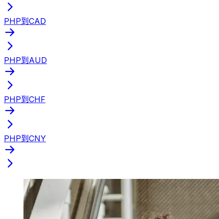
PHP到CAD
PHP到AUD
PHP到CHF
PHP到CNY