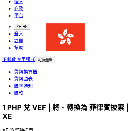
個人
商務
平台
ZH-HK
登入
註冊
幫助
下載此應用程式
切換選單
貨幣換算器
貨幣圖表
匯率通知
匯款
1 PHP 兌 VEF | 將 - 轉換為 菲律賓披索 |
XE
XE 貨幣轉換器