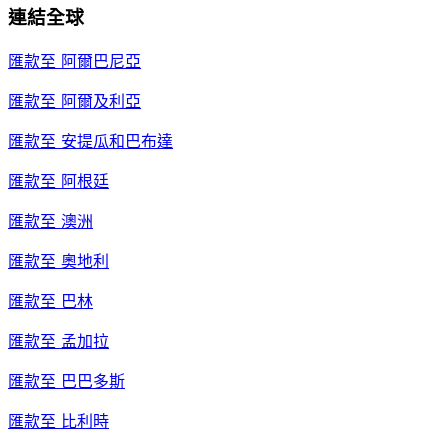
連結全球
匯款至
阿爾巴尼亞
匯款至
阿爾及利亞
匯款至
安提瓜和巴布達
匯款至
阿根廷
匯款至
澳洲
匯款至
奧地利
匯款至
巴林
匯款至
孟加拉
匯款至
巴巴多斯
匯款至
比利時