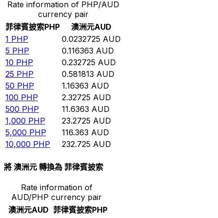
Rate information of PHP/AUD
currency pair
菲律賓披索
PHP
澳洲元
AUD
1
PHP
0.0232725
AUD
5
PHP
0.116363
AUD
10
PHP
0.232725
AUD
25
PHP
0.581813
AUD
50
PHP
1.16363
AUD
100
PHP
2.32725
AUD
500
PHP
11.6363
AUD
1,000
PHP
23.2725
AUD
5,000
PHP
116.363
AUD
10,000
PHP
232.725
AUD
將 澳洲元 轉換為 菲律賓披索
Rate information of
AUD/PHP currency pair
澳洲元
AUD
菲律賓披索
PHP