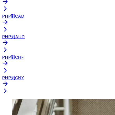
PHP到CAD
PHP到AUD
PHP到CHF
PHP到CNY