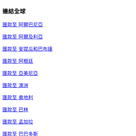
連結全球
匯款至
阿爾巴尼亞
匯款至
阿爾及利亞
匯款至
安提瓜和巴布達
匯款至
阿根廷
匯款至
亞美尼亞
匯款至
澳洲
匯款至
奧地利
匯款至
巴林
匯款至
孟加拉
匯款至
巴巴多斯