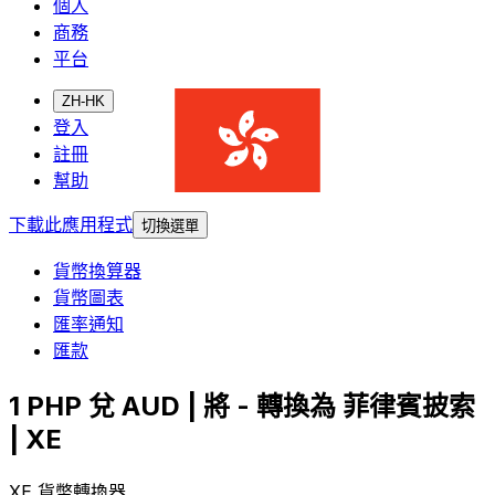
個人
商務
平台
ZH-HK
登入
註冊
幫助
下載此應用程式
切換選單
貨幣換算器
貨幣圖表
匯率通知
匯款
1 PHP 兌 AUD | 將 - 轉換為 菲律賓披索
| XE
XE 貨幣轉換器