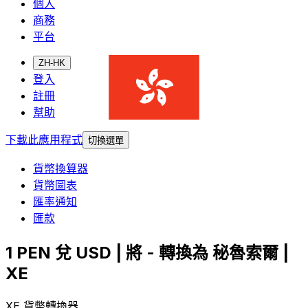
個人
商務
平台
ZH-HK
登入
註冊
幫助
下載此應用程式
切換選單
貨幣換算器
貨幣圖表
匯率通知
匯款
1 PEN 兌 USD | 將 - 轉換為 秘魯索爾 |
XE
XE 貨幣轉換器