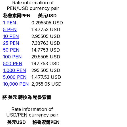
Rate information of
PEN/USD currency pair
秘魯索爾
PEN
美元
USD
1
PEN
0.295505
USD
5
PEN
1.47753
USD
10
PEN
2.95505
USD
25
PEN
7.38763
USD
50
PEN
14.7753
USD
100
PEN
29.5505
USD
500
PEN
147.753
USD
1,000
PEN
295.505
USD
5,000
PEN
1,477.53
USD
10,000
PEN
2,955.05
USD
將 美元 轉換為 秘魯索爾
Rate information of
USD/PEN currency pair
美元
USD
秘魯索爾
PEN