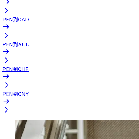
PEN到CAD
PEN到AUD
PEN到CHF
PEN到CNY