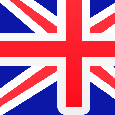
兌換為
兌換為
$
AUD
-
澳洲元
1.00
NOK
=
0.14
897139
AUD
中間市場匯率於 08:04 [UTC]
匯款
立即諮詢貨幣專家。
我們可以提供比競爭對手更優惠的匯率。
預約通話
我們的轉換器會使用匯率中間價。這僅供參考。您匯款時不