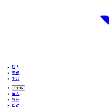
個人
商務
平台
ZH-HK
登入
註冊
幫助