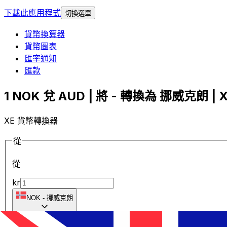
下載此應用程式
切換選單
貨幣換算器
貨幣圖表
匯率通知
匯款
1 NOK 兌 AUD | 將 - 轉換為 挪威克朗 | 
XE 貨幣轉換器
從
從
kr
NOK
-
挪威克朗