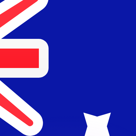
會獲得此匯率。
查看匯款匯率。