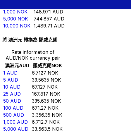
500
NOK
74.4857
AUD
1,000
NOK
148.971
AUD
5,000
NOK
744.857
AUD
10,000
NOK
1,489.71
AUD
將 澳洲元 轉換為 挪威克朗
Rate information of
AUD/NOK currency pair
澳洲元
AUD
挪威克朗
NOK
1
AUD
6.7127
NOK
5
AUD
33.5635
NOK
10
AUD
67.127
NOK
25
AUD
167.817
NOK
50
AUD
335.635
NOK
100
AUD
671.27
NOK
500
AUD
3,356.35
NOK
1,000
AUD
6,712.7
NOK
5,000
AUD
33,563.5
NOK