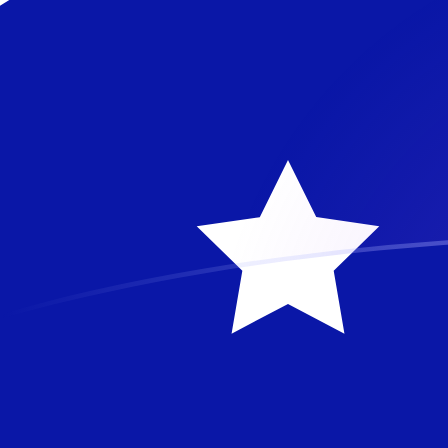
你知道可以用Xe匯款到國外匯款嗎？
立即註冊
今日NOK兌AUD匯率
將 挪威克朗 轉換為 澳洲元
Rate information of
NOK/AUD currency pair
挪威克朗
NOK
澳洲元
AUD
1
NOK
0.148971
AUD
5
NOK
0.744857
AUD
10
NOK
1.48971
AUD
25
NOK
3.72428
AUD
50
NOK
7.44857
AUD
100
NOK
14.8971
AUD