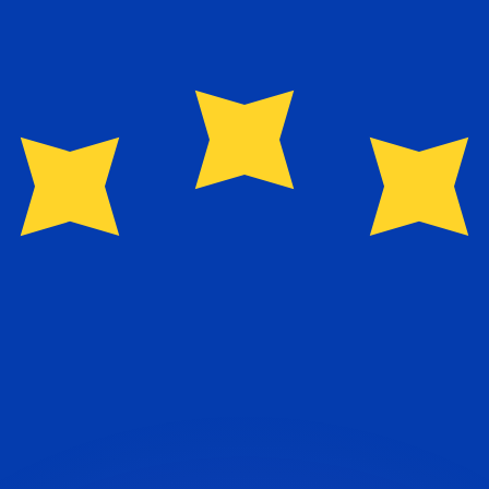
會獲得此匯率。
查看匯款匯率。