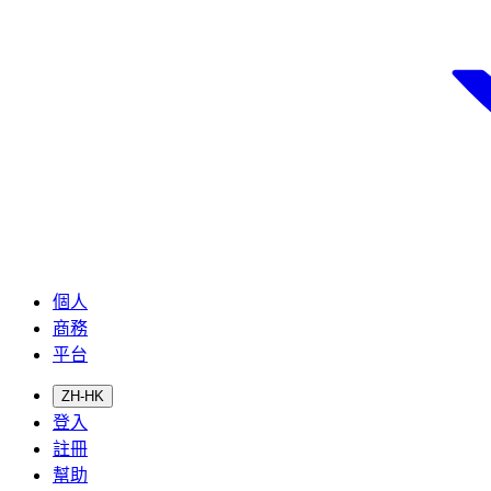
個人
商務
平台
ZH-HK
登入
註冊
幫助