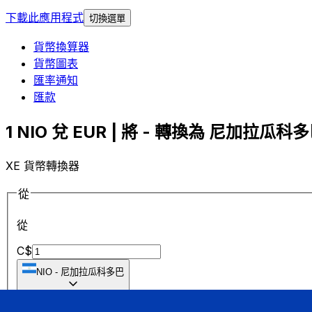
下載此應用程式
切換選單
貨幣換算器
貨幣圖表
匯率通知
匯款
1 NIO 兌 EUR | 將 - 轉換為 尼加拉瓜科多巴
XE 貨幣轉換器
從
從
C$
NIO
-
尼加拉瓜科多巴