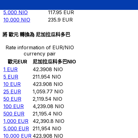
1,000
NIO
23.59
EUR
5,000
NIO
117.95
EUR
10,000
NIO
235.9
EUR
將 歐元 轉換為 尼加拉瓜科多巴
Rate information of EUR/NIO
currency pair
歐元
EUR
尼加拉瓜科多巴
NIO
1
EUR
42.3908
NIO
5
EUR
211.954
NIO
10
EUR
423.908
NIO
25
EUR
1,059.77
NIO
50
EUR
2,119.54
NIO
100
EUR
4,239.08
NIO
500
EUR
21,195.4
NIO
1,000
EUR
42,390.8
NIO
5,000
EUR
211,954
NIO
10,000
EUR
423,908
NIO