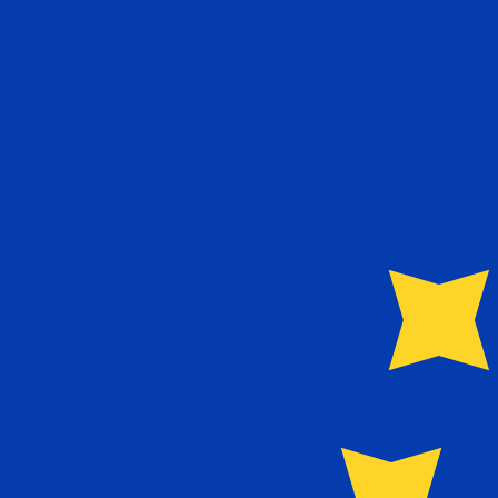
兌換為
兌換為
€
EUR
-
歐元
1.00
NIO
=
0.02
359001
EUR
中間市場匯率於 18:32 [UTC]
立即諮詢貨幣專家。
我們可以提供比競爭對手更優惠的匯率。
預約通話
我們的轉換器會使用匯率中間價。這僅供參考。您匯款時不
你知道可以用Xe匯款到國外匯款嗎？