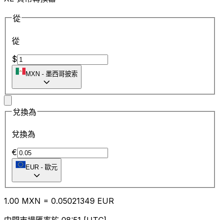
從
從
$
MXN
-
墨西哥披索
兌換為
兌換為
€
EUR
-
歐元
1.00
MXN
=
0.05
021349
EUR