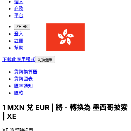
個人
商務
平台
ZH-HK
登入
註冊
幫助
下載此應用程式
切換選單
貨幣換算器
貨幣圖表
匯率通知
匯款
1 MXN 兌 EUR | 將 - 轉換為 墨西哥披索
| XE
XE 貨幣轉換器