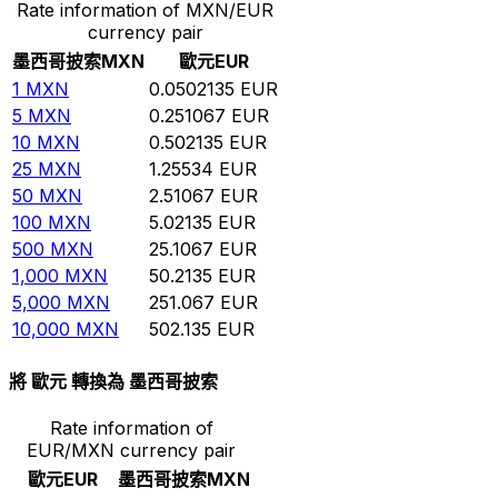
Rate information of MXN/EUR
currency pair
墨西哥披索
MXN
歐元
EUR
1
MXN
0.0502135
EUR
5
MXN
0.251067
EUR
10
MXN
0.502135
EUR
25
MXN
1.25534
EUR
50
MXN
2.51067
EUR
100
MXN
5.02135
EUR
500
MXN
25.1067
EUR
1,000
MXN
50.2135
EUR
5,000
MXN
251.067
EUR
10,000
MXN
502.135
EUR
將 歐元 轉換為 墨西哥披索
Rate information of
EUR/MXN currency pair
歐元
EUR
墨西哥披索
MXN