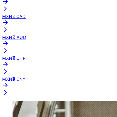
MXN到CAD
MXN到AUD
MXN到CHF
MXN到CNY