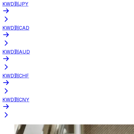
KWD到JPY
KWD到CAD
KWD到AUD
KWD到CHF
KWD到CNY