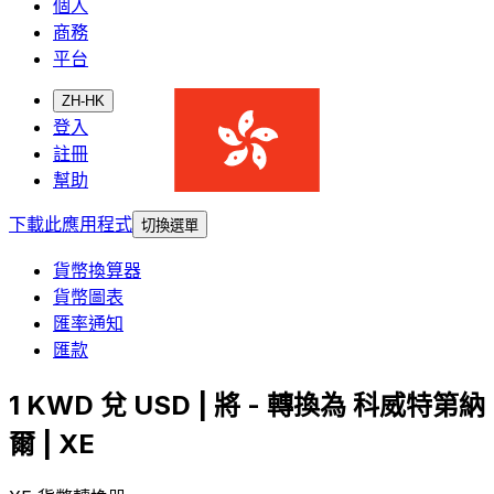
個人
商務
平台
ZH-HK
登入
註冊
幫助
下載此應用程式
切換選單
貨幣換算器
貨幣圖表
匯率通知
匯款
1 KWD 兌 USD | 將 - 轉換為 科威特第納
爾 | XE