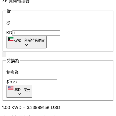
XE 貨幣轉換器
從
從
KD
KWD
-
科威特第納爾
兌換為
兌換為
$
USD
-
美元
1.00
KWD
=
3.23
999158
USD