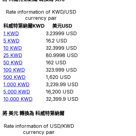
Rate information of KWD/USD
currency pair
科威特第納爾
KWD
美元
USD
1
KWD
3.23999
USD
5
KWD
16.2
USD
10
KWD
32.3999
USD
25
KWD
80.9998
USD
50
KWD
162
USD
100
KWD
323.999
USD
500
KWD
1,620
USD
1,000
KWD
3,239.99
USD
5,000
KWD
16,200
USD
10,000
KWD
32,399.9
USD
將 美元 轉換為 科威特第納爾
Rate information of USD/KWD
currency pair