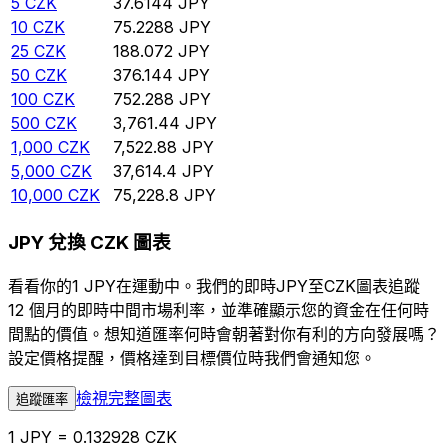
5
CZK
37.6144
JPY
10
CZK
75.2288
JPY
25
CZK
188.072
JPY
50
CZK
376.144
JPY
100
CZK
752.288
JPY
500
CZK
3,761.44
JPY
1,000
CZK
7,522.88
JPY
5,000
CZK
37,614.4
JPY
10,000
CZK
75,228.8
JPY
JPY 兌換 CZK 圖表
看看你的1 JPY在運動中。我們的即時JPY至CZK圖表追蹤
12 個月的即時中間市場利率，並準確顯示您的資金在任何時
間點的價值。想知道匯率何時會朝著對你有利的方向發展嗎？
設定價格提醒，價格達到目標價位時我們會通知您。
檢視完整圖表
追蹤匯率
1 JPY = 0.132928 CZK