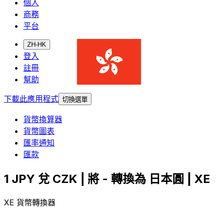
個人
商務
平台
ZH-HK
登入
註冊
幫助
下載此應用程式
切換選單
貨幣換算器
貨幣圖表
匯率通知
匯款
1 JPY 兌 CZK | 將 - 轉換為 日本圓 | XE
XE 貨幣轉換器