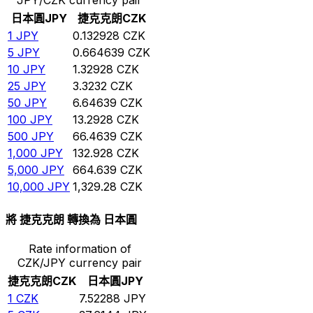
日本圓
JPY
捷克克朗
CZK
1
JPY
0.132928
CZK
5
JPY
0.664639
CZK
10
JPY
1.32928
CZK
25
JPY
3.3232
CZK
50
JPY
6.64639
CZK
100
JPY
13.2928
CZK
500
JPY
66.4639
CZK
1,000
JPY
132.928
CZK
5,000
JPY
664.639
CZK
10,000
JPY
1,329.28
CZK
將 捷克克朗 轉換為 日本圓
Rate information of
CZK/JPY currency pair
捷克克朗
CZK
日本圓
JPY
1
CZK
7.52288
JPY