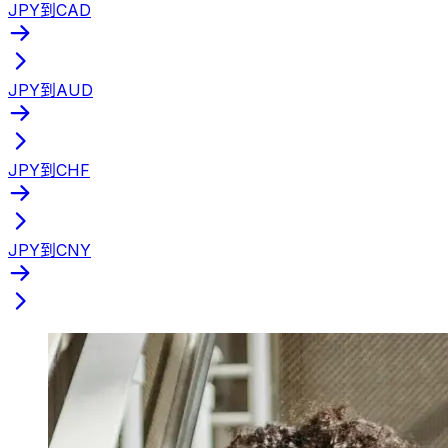
JPY到CAD
JPY到AUD
JPY到CHF
JPY到CNY