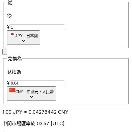
從
從
¥
JPY
-
日本圓
兌換為
兌換為
¥
CNY
-
中國元，人民幣
1.00
JPY
=
0.04
278442
CNY
中間市場匯率於 03:57 [UTC]