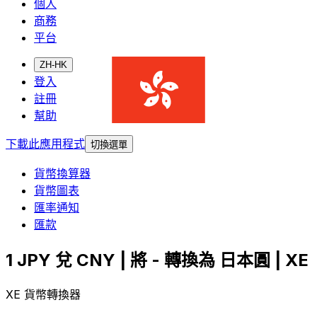
個人
商務
平台
ZH-HK
登入
註冊
幫助
下載此應用程式
切換選單
貨幣換算器
貨幣圖表
匯率通知
匯款
1 JPY 兌 CNY | 將 - 轉換為 日本圓 | XE
XE 貨幣轉換器