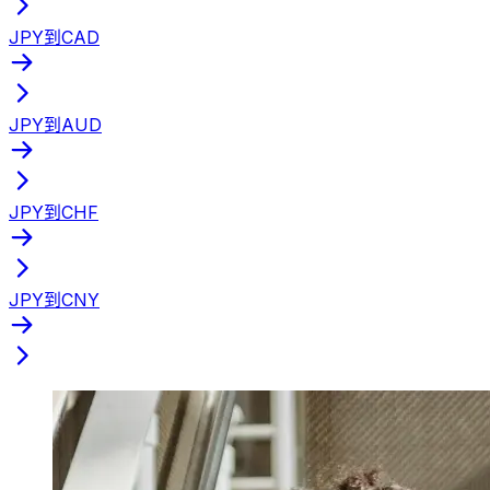
JPY到CAD
JPY到AUD
JPY到CHF
JPY到CNY