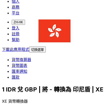
個人
商務
平台
ZH-HK
登入
註冊
幫助
下載此應用程式
切換選單
貨幣換算器
貨幣圖表
匯率通知
匯款
1 IDR 兌 GBP | 將 - 轉換為 印尼盾 | XE
XE 貨幣轉換器