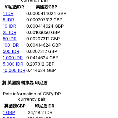
印尼盾
IDR
英國鎊
GBP
1
IDR
0.0000414624
GBP
5
IDR
0.000207312
GBP
10
IDR
0.000414624
GBP
25
IDR
0.00103656
GBP
50
IDR
0.00207312
GBP
100
IDR
0.00414624
GBP
500
IDR
0.0207312
GBP
1,000
IDR
0.0414624
GBP
5,000
IDR
0.207312
GBP
10,000
IDR
0.414624
GBP
將 英國鎊 轉換為 印尼盾
Rate information of GBP/IDR
currency pair
英國鎊
GBP
印尼盾
IDR
1
GBP
24,118.2
IDR