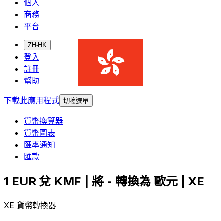
個人
商務
平台
ZH-HK
登入
註冊
幫助
下載此應用程式
切換選單
貨幣換算器
貨幣圖表
匯率通知
匯款
1 EUR 兌 KMF | 將 - 轉換為 歐元 | XE
XE 貨幣轉換器