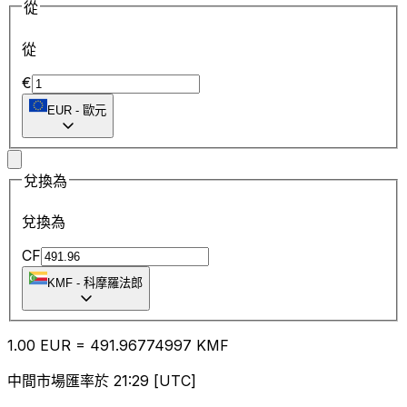
從
從
€
EUR
-
歐元
兌換為
兌換為
CF
KMF
-
科摩羅法郎
1.00
EUR
=
491.96
774997
KMF
中間市場匯率於 21:29 [UTC]