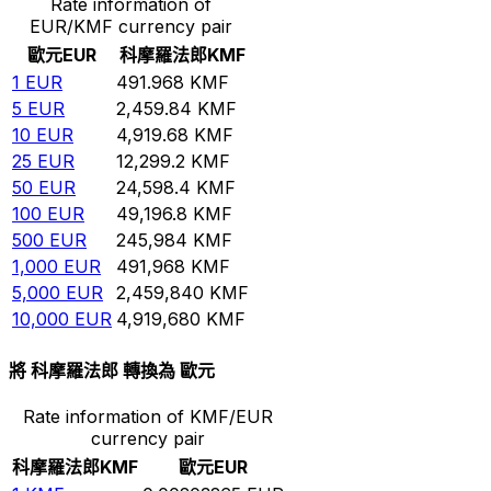
Rate information of
EUR/KMF currency pair
歐元
EUR
科摩羅法郎
KMF
1
EUR
491.968
KMF
5
EUR
2,459.84
KMF
10
EUR
4,919.68
KMF
25
EUR
12,299.2
KMF
50
EUR
24,598.4
KMF
100
EUR
49,196.8
KMF
500
EUR
245,984
KMF
1,000
EUR
491,968
KMF
5,000
EUR
2,459,840
KMF
10,000
EUR
4,919,680
KMF
將 科摩羅法郎 轉換為 歐元
Rate information of KMF/EUR
currency pair
科摩羅法郎
KMF
歐元
EUR