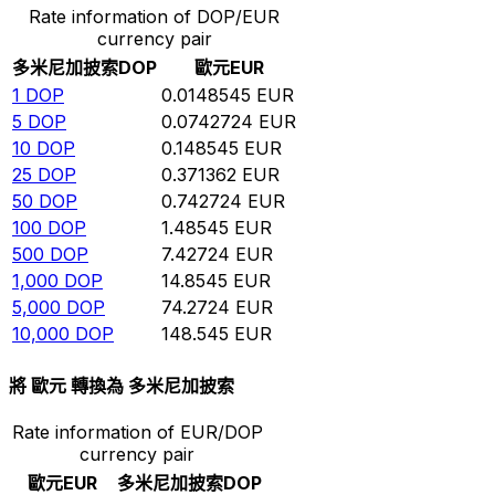
Rate information of DOP/EUR
currency pair
多米尼加披索
DOP
歐元
EUR
1
DOP
0.0148545
EUR
5
DOP
0.0742724
EUR
10
DOP
0.148545
EUR
25
DOP
0.371362
EUR
50
DOP
0.742724
EUR
100
DOP
1.48545
EUR
500
DOP
7.42724
EUR
1,000
DOP
14.8545
EUR
5,000
DOP
74.2724
EUR
10,000
DOP
148.545
EUR
將 歐元 轉換為 多米尼加披索
Rate information of EUR/DOP
currency pair
歐元
EUR
多米尼加披索
DOP