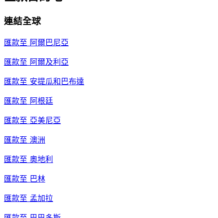
連結全球
匯款至
阿爾巴尼亞
匯款至
阿爾及利亞
匯款至
安提瓜和巴布達
匯款至
阿根廷
匯款至
亞美尼亞
匯款至
澳洲
匯款至
奧地利
匯款至
巴林
匯款至
孟加拉
匯款至
巴巴多斯