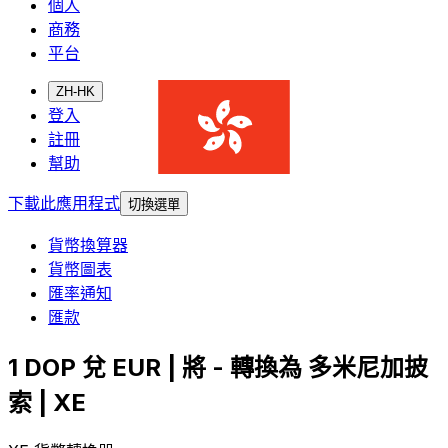
個人
商務
平台
ZH-HK
登入
註冊
幫助
下載此應用程式
切換選單
貨幣換算器
貨幣圖表
匯率通知
匯款
1 DOP 兌 EUR | 將 - 轉換為 多米尼加披
索 | XE