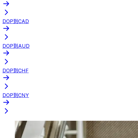
DOP到CAD
DOP到AUD
DOP到CHF
DOP到CNY