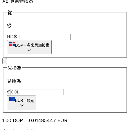
XE 貨幣轉換器
從
從
RD$
DOP
-
多米尼加披索
兌換為
兌換為
€
EUR
-
歐元
1.00
DOP
=
0.01
485447
EUR