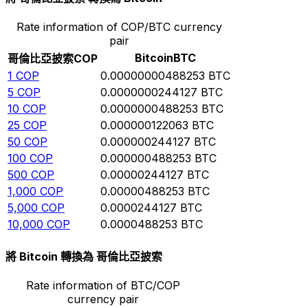
Rate information of COP/BTC currency
pair
Bitcoin
BTC
哥倫比亞披索
COP
1
COP
0.00000000488253
BTC
5
COP
0.0000000244127
BTC
10
COP
0.0000000488253
BTC
25
COP
0.000000122063
BTC
50
COP
0.000000244127
BTC
100
COP
0.000000488253
BTC
500
COP
0.00000244127
BTC
1,000
COP
0.00000488253
BTC
5,000
COP
0.0000244127
BTC
10,000
COP
0.0000488253
BTC
將 Bitcoin 轉換為 哥倫比亞披索
Rate information of BTC/COP
currency pair