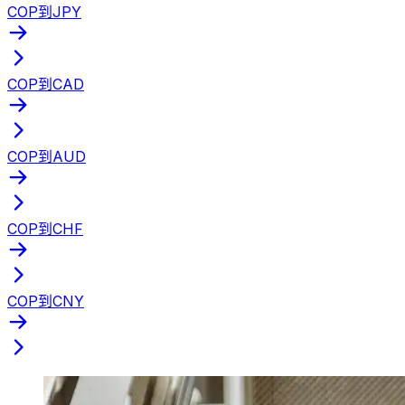
COP到JPY
COP到CAD
COP到AUD
COP到CHF
COP到CNY