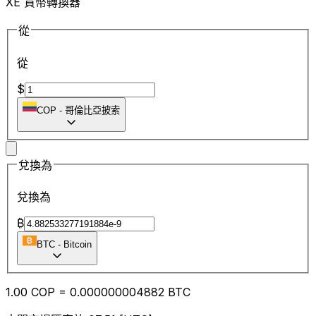
XE 貨幣轉換器
從
從
$
COP
-
哥倫比亞披索
兌換為
兌換為
₿
BTC
-
Bitcoin
1.00
COP
=
0.00
0000004882
BTC