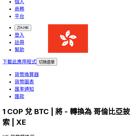
個人
商務
平台
ZH-HK
登入
註冊
幫助
下載此應用程式
切換選單
貨幣換算器
貨幣圖表
匯率通知
匯款
1 COP 兌 BTC | 將 - 轉換為 哥倫比亞披
索 | XE