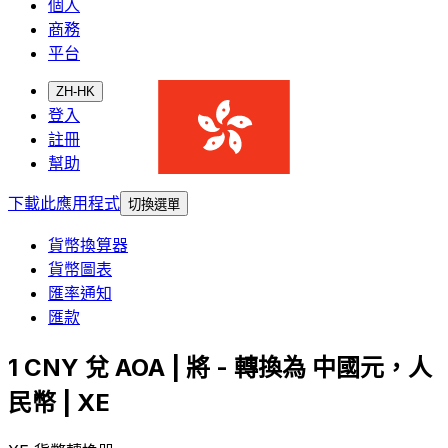
個人
商務
平台
ZH-HK
登入
註冊
幫助
下載此應用程式
切換選單
貨幣換算器
貨幣圖表
匯率通知
匯款
1 CNY 兌 AOA | 將 - 轉換為 中國元，人
民幣 | XE