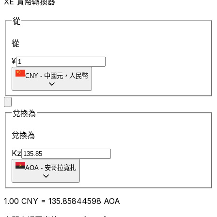
XE 貨幣轉換器
從
從
¥
CNY
-
中國元，人民幣
兌換為
兌換為
Kz
AOA
-
安哥拉寬扎
1.00
CNY
=
135.85
844598
AOA