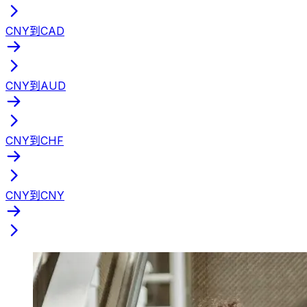
CNY到CAD
CNY到AUD
CNY到CHF
CNY到CNY