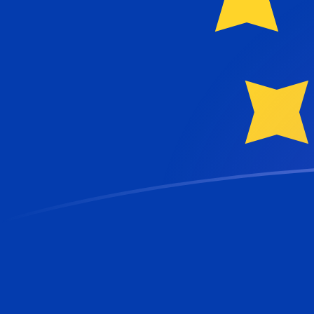
你知道可以用Xe匯款到國外匯款嗎？
立即註冊
今日CAD兌EUR匯率
將 加拿大元 轉換為 歐元
Rate information of
CAD/EUR currency pair
加拿大元
CAD
歐元
EUR
1
CAD
0.620569
EUR
5
CAD
3.10284
EUR
10
CAD
6.20569
EUR
25
CAD
15.5142
EUR
50
CAD
31.0284
EUR
100
CAD
62.0569
EUR