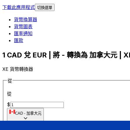
下載此應用程式
切換選單
貨幣換算器
貨幣圖表
匯率通知
匯款
1 CAD 兌 EUR | 將 - 轉換為 加拿大元 | X
XE 貨幣轉換器
從
從
$
CAD
-
加拿大元