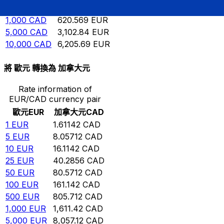
500
CAD
310.284
EUR
1,000
CAD
620.569
EUR
5,000
CAD
3,102.84
EUR
10,000
CAD
6,205.69
EUR
將 歐元 轉換為 加拿大元
Rate information of
EUR/CAD currency pair
歐元
EUR
加拿大元
CAD
1
EUR
1.61142
CAD
5
EUR
8.05712
CAD
10
EUR
16.1142
CAD
25
EUR
40.2856
CAD
50
EUR
80.5712
CAD
100
EUR
161.142
CAD
500
EUR
805.712
CAD
1,000
EUR
1,611.42
CAD
5,000
EUR
8,057.12
CAD