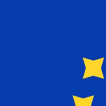
兌換為
兌換為
€
EUR
-
歐元
1.00
CAD
=
0.62
056887
EUR
中間市場匯率於 03:46 [UTC]
匯款
立即諮詢貨幣專家。
我們可以提供比競爭對手更優惠的匯率。
預約通話
我們的轉換器會使用匯率中間價。這僅供參考。您匯款時不