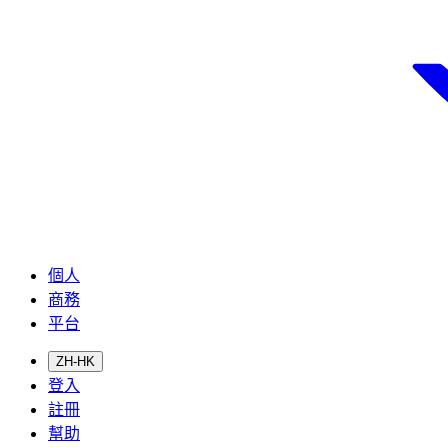
個人
商務
平台
ZH-HK
登入
註冊
幫助