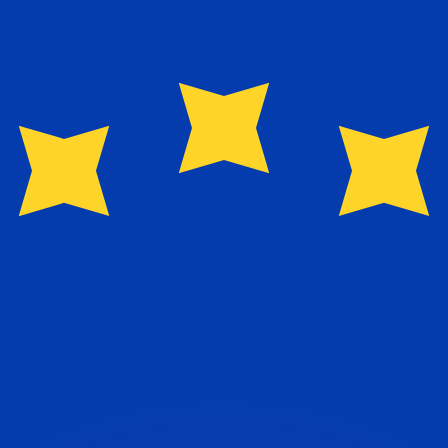
會獲得此匯率。
查看匯款匯率。