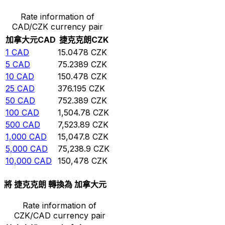
Rate information of
CAD/CZK currency pair
加拿大元
CAD
捷克克朗
CZK
1
CAD
15.0478
CZK
5
CAD
75.2389
CZK
10
CAD
150.478
CZK
25
CAD
376.195
CZK
50
CAD
752.389
CZK
100
CAD
1,504.78
CZK
500
CAD
7,523.89
CZK
1,000
CAD
15,047.8
CZK
5,000
CAD
75,238.9
CZK
10,000
CAD
150,478
CZK
將 捷克克朗 轉換為 加拿大元
Rate information of
CZK/CAD currency pair