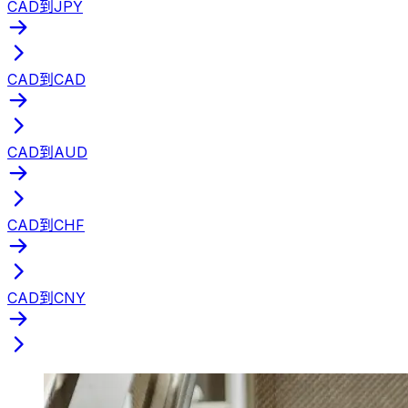
CAD到JPY
CAD到CAD
CAD到AUD
CAD到CHF
CAD到CNY