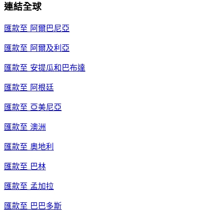
連結全球
匯款至
阿爾巴尼亞
匯款至
阿爾及利亞
匯款至
安提瓜和巴布達
匯款至
阿根廷
匯款至
亞美尼亞
匯款至
澳洲
匯款至
奧地利
匯款至
巴林
匯款至
孟加拉
匯款至
巴巴多斯