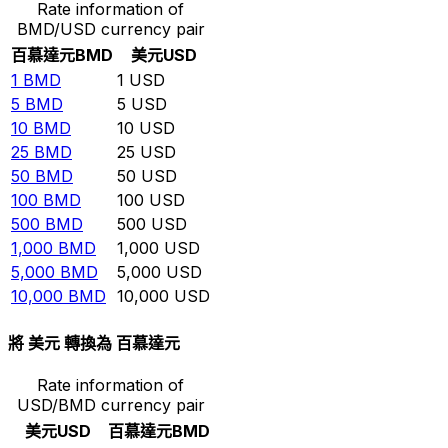
Rate information of
BMD/USD currency pair
百慕達元
BMD
美元
USD
1
BMD
1
USD
5
BMD
5
USD
10
BMD
10
USD
25
BMD
25
USD
50
BMD
50
USD
100
BMD
100
USD
500
BMD
500
USD
1,000
BMD
1,000
USD
5,000
BMD
5,000
USD
10,000
BMD
10,000
USD
將 美元 轉換為 百慕達元
Rate information of
USD/BMD currency pair
美元
USD
百慕達元
BMD