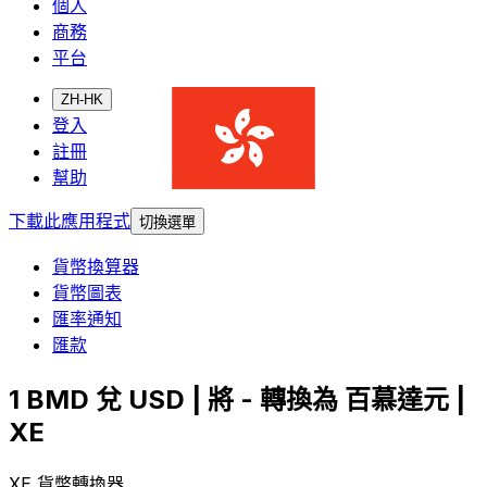
個人
商務
平台
ZH-HK
登入
註冊
幫助
下載此應用程式
切換選單
貨幣換算器
貨幣圖表
匯率通知
匯款
1 BMD 兌 USD | 將 - 轉換為 百慕達元 |
XE
XE 貨幣轉換器