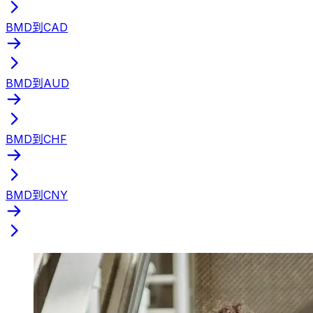
BMD到CAD
BMD到AUD
BMD到CHF
BMD到CNY