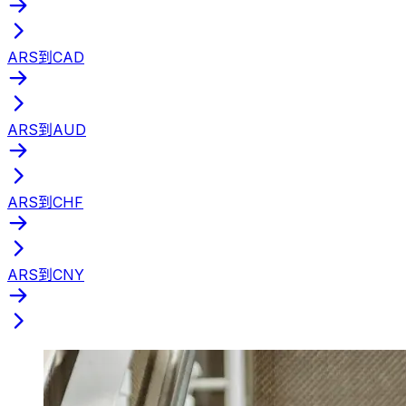
ARS到CAD
ARS到AUD
ARS到CHF
ARS到CNY