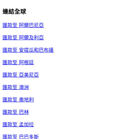
連結全球
匯款至
阿爾巴尼亞
匯款至
阿爾及利亞
匯款至
安提瓜和巴布達
匯款至
阿根廷
匯款至
亞美尼亞
匯款至
澳洲
匯款至
奧地利
匯款至
巴林
匯款至
孟加拉
匯款至
巴巴多斯