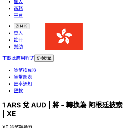
個人
商務
平台
ZH-HK
登入
註冊
幫助
下載此應用程式
切換選單
貨幣換算器
貨幣圖表
匯率通知
匯款
1 ARS 兌 AUD | 將 - 轉換為 阿根廷披索
| XE
XE 貨幣轉換器