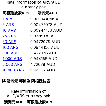
Rate information of ARS/AUD
currency pair
阿根廷披索
ARS
澳洲元
AUD
1
ARS
0.000944156
AUD
5
ARS
0.00472078
AUD
10
ARS
0.00944156
AUD
25
ARS
0.0236039
AUD
50
ARS
0.0472078
AUD
100
ARS
0.0944156
AUD
500
ARS
0.472078
AUD
1,000
ARS
0.944156
AUD
5,000
ARS
4.72078
AUD
10,000
ARS
9.44156
AUD
將 澳洲元 轉換為 阿根廷披索
Rate information of
AUD/ARS currency pair
澳洲元
AUD
阿根廷披索
ARS