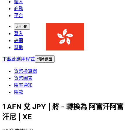
個人
商務
平台
ZH-HK
登入
註冊
幫助
下載此應用程式
切換選單
貨幣換算器
貨幣圖表
匯率通知
匯款
1 AFN 兌 JPY | 將 - 轉換為 阿富汗阿富
汗尼 | XE