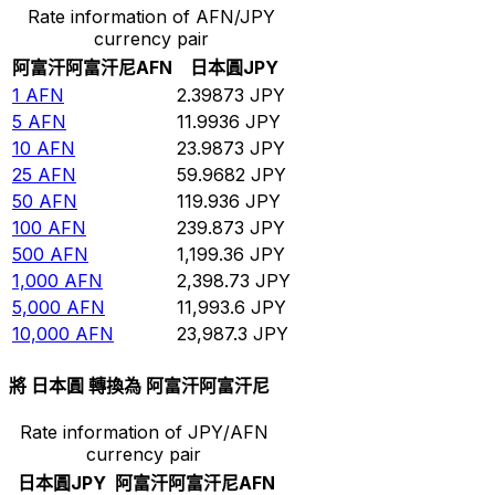
Rate information of AFN/JPY
currency pair
阿富汗阿富汗尼
AFN
日本圓
JPY
1
AFN
2.39873
JPY
5
AFN
11.9936
JPY
10
AFN
23.9873
JPY
25
AFN
59.9682
JPY
50
AFN
119.936
JPY
100
AFN
239.873
JPY
500
AFN
1,199.36
JPY
1,000
AFN
2,398.73
JPY
5,000
AFN
11,993.6
JPY
10,000
AFN
23,987.3
JPY
將 日本圓 轉換為 阿富汗阿富汗尼
Rate information of JPY/AFN
currency pair
日本圓
JPY
阿富汗阿富汗尼
AFN