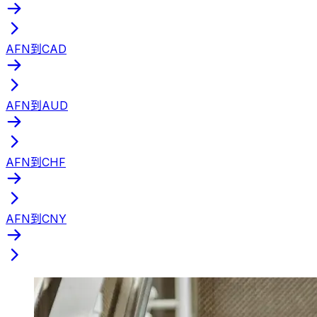
AFN到CAD
AFN到AUD
AFN到CHF
AFN到CNY