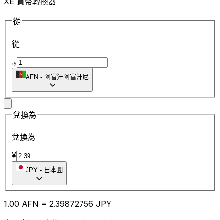
XE 貨幣轉換器
從
從
؋
AFN
-
阿富汗阿富汗尼
兌換為
兌換為
¥
JPY
-
日本圓
1.00
AFN
=
2.39
872756
JPY