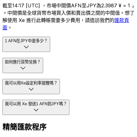
截至14:17 [UTC] ，市場中間價AFN至JPY為؋ 1 = ¥ 2.3987
。中間價是全球貨幣市場買入價和賣出價之間的中間值。想了
解使用 Xe 進行此轉帳需要多少費用，請造訪我們的
匯款頁
面
。
1 AFN在JPY中是多少？
如何進行貨幣兌換？
我可以用Xe設定利率提醒嗎？
我可以用 Xe 發送1 AFN到JPY嗎？
精簡匯款程序