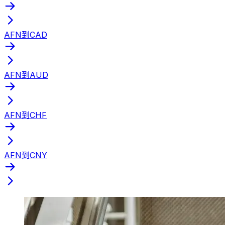
AFN到CAD
AFN到AUD
AFN到CHF
AFN到CNY