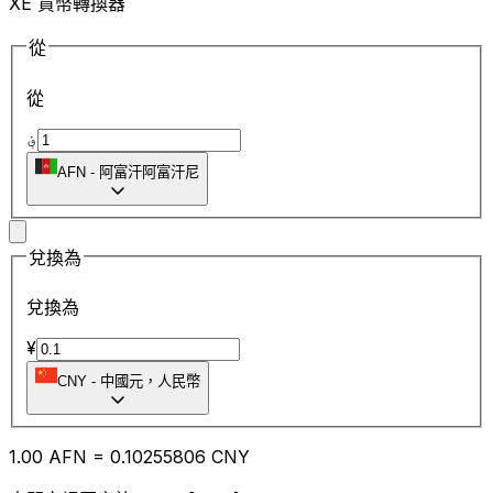
XE 貨幣轉換器
從
從
؋
AFN
-
阿富汗阿富汗尼
兌換為
兌換為
¥
CNY
-
中國元，人民幣
1.00
AFN
=
0.10
255806
CNY