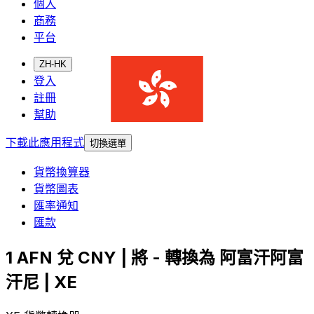
個人
商務
平台
ZH-HK
登入
註冊
幫助
下載此應用程式
切換選單
貨幣換算器
貨幣圖表
匯率通知
匯款
1 AFN 兌 CNY | 將 - 轉換為 阿富汗阿富
汗尼 | XE