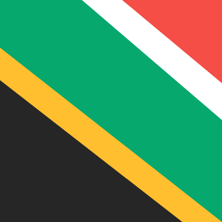
立即諮詢貨幣專家。
我們可以提供比競爭對手更優惠的匯率。
預約通話