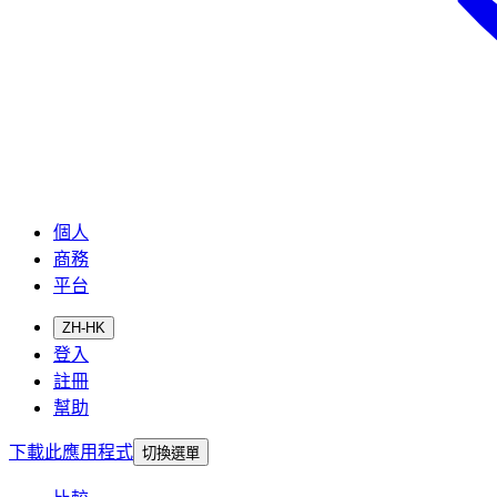
個人
商務
平台
ZH-HK
登入
註冊
幫助
下載此應用程式
切換選單