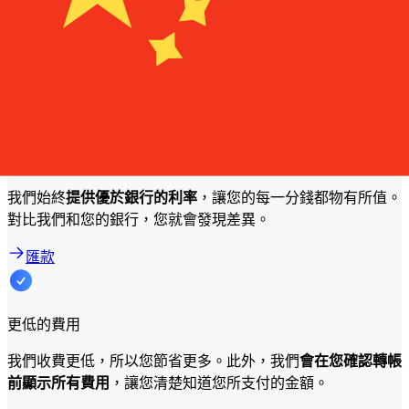
額等因素。通常情況下，大額轉帳手續費更低，匯率也更好。
查看比較表，將PostBank Uganda費用與 Xe 進行比較。
為什麼選擇 Xe 而不是傳統銀行來轉帳？
更優惠的價格
我們始終
提供優於銀行的利率
，讓您的每一分錢都物有所值。
對比我們和您的銀行，您就會發現差異。
匯款
更低的費用
我們收費更低，所以您節省更多。此外，我們
會在您確認轉帳
前顯示所有費用
，讓您清楚知道您所支付的金額。