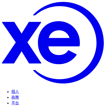
個人
商務
平台