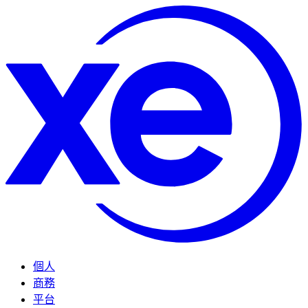
個人
商務
平台