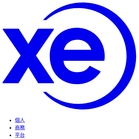
個人
商務
平台