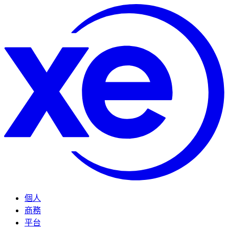
個人
商務
平台