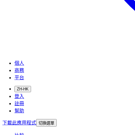
個人
商務
平台
ZH-HK
登入
註冊
幫助
下載此應用程式
切換選單