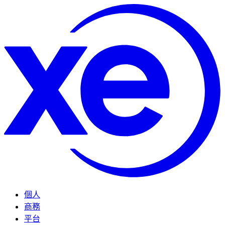
個人
商務
平台