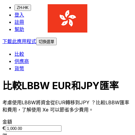
ZH-HK
登入
註冊
幫助
下載此應用程式
切換選單
比較
供應商
貨幣
比較LBBW EUR和JPY匯率
考慮使用LBBW將資金從EUR轉移到JPY ？比較LBBW匯率
和費用，了解使用 Xe 可以節省多少費用。
金額
€