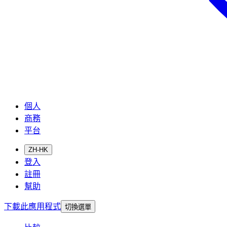
個人
商務
平台
ZH-HK
登入
註冊
幫助
下載此應用程式
切換選單