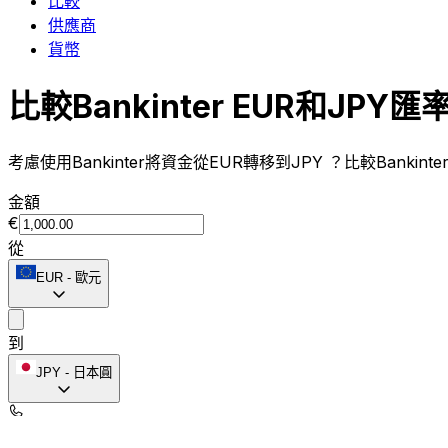
比較
供應商
貨幣
比較Bankinter EUR和JPY匯
考慮使用Bankinter將資金從EUR轉移到JPY ？比較Banki
金額
€
從
EUR
-
歐元
到
JPY
-
日本圓