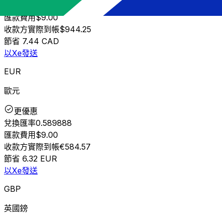
兌換匯率
0.952833
匯款費用
$9.00
收款方實際到帳
$944.25
節省
7.44 CAD
以Xe發送
EUR
歐元
更優惠
兌換匯率
0.589888
匯款費用
$9.00
收款方實際到帳
€584.57
節省
6.32 EUR
以Xe發送
GBP
英國鎊