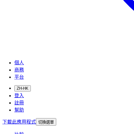
個人
商務
平台
ZH-HK
登入
註冊
幫助
下載此應用程式
切換選單