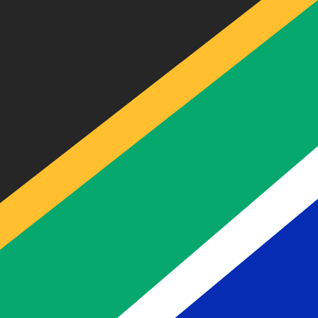
更優惠
GBP
0.505745
$9.00
£501.19
節省
5.00 GB
英國鎊
以Xe發送
更優惠
NZD
1.162716
$9.00
$1,152.25
節省
6.84 NZ
新西蘭元
以Xe發送
更優惠
USD
0.683540
$9.00
$677.38
節省
18.51 US
美元
以Xe發送
CAD
加拿大元
更優惠