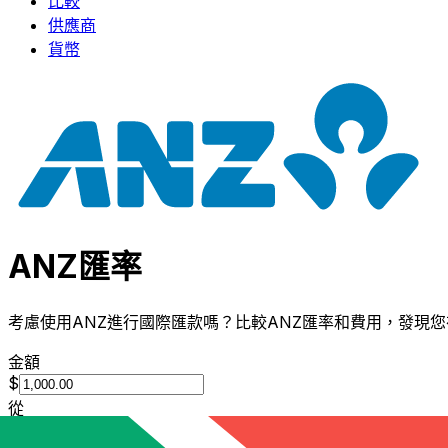
比較
供應商
貨幣
ANZ匯率
考慮使用ANZ進行國際匯款嗎？比較ANZ匯率和費用，發現您在
金額
$
從
AUD
-
澳洲元