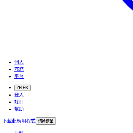
個人
商務
平台
ZH-HK
登入
註冊
幫助
下載此應用程式
切換選單