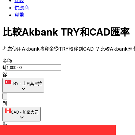
比較
供應商
貨幣
比較Akbank TRY和CAD匯率
考慮使用Akbank將資金從TRY轉移到CAD ？比較Akban
金額
₺
從
TRY
-
土耳其里拉
到
CAD
-
加拿大元