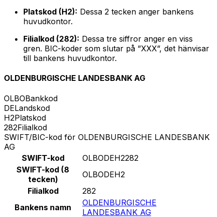
Platskod (H2):
Dessa 2 tecken anger bankens
huvudkontor.
Filialkod (282):
Dessa tre siffror anger en viss
gren. BIC-koder som slutar på ”XXX”, det hänvisar
till bankens huvudkontor.
OLDENBURGISCHE LANDESBANK AG
OLBO
Bankkod
DE
Landskod
H2
Platskod
282
Filialkod
SWIFT/BIC-kod för OLDENBURGISCHE LANDESBANK
AG
SWIFT-kod
OLBODEH2282
SWIFT-kod (8
OLBODEH2
tecken)
Filialkod
282
OLDENBURGISCHE
Bankens namn
LANDESBANK AG