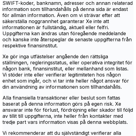
SWIFT-koder, banknamn, adresser och annan relaterad
information som tillhandahålls på denna sida är endast
för allmän information. Även om vi strävar efter att
säkerställa noggrannhet garanterar Xe inte att
informationen är fullständig, aktuell eller felfri.
Uppgifterna kan ändras utan föregående meddelande
och kanske inte återspeglar de senaste uppgifterna från
respektive finansinstitut.
Xe gör inga utfästelser angående den rättsliga
ställningen, regleringsstatus, eller operativa integritet för
någon bank, finansinstitut, eller mellanhand som listas.
Vi stöder inte eller verifierar legitimiteten hos någon
enhet som ingår, och vi tar inte heller något ansvar för
din användning av informationen som tillhandahålls.
Alla finansiella transaktioner eller beslut som fattas
baserat på denna information görs på egen risk. Xe
ansvarar inte för förlust, fördröjning eller skador till följd
av tillit till uppgifterna, inte heller från kontakter med
tredje part vars information visas på denna webbplats.
Vi rekommenderar att du självständigt verifierar alla