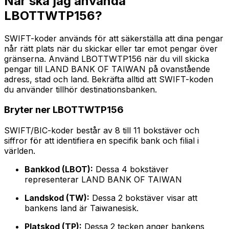
När ska jag använda
LBOTTWTP156?
SWIFT-koder används för att säkerställa att dina pengar
når rätt plats när du skickar eller tar emot pengar över
gränserna. Använd LBOTTWTP156 när du vill skicka
pengar till LAND BANK OF TAIWAN på ovanstående
adress, stad och land. Bekräfta alltid att SWIFT-koden
du använder tillhör destinationsbanken.
Bryter ner LBOTTWTP156
SWIFT/BIC-koder består av 8 till 11 bokstäver och
siffror för att identifiera en specifik bank och filial i
världen.
Bankkod (LBOT):
Dessa 4 bokstäver
representerar LAND BANK OF TAIWAN
Landskod (TW):
Dessa 2 bokstäver visar att
bankens land är Taiwanesisk.
Platskod (TP):
Dessa 2 tecken anger bankens