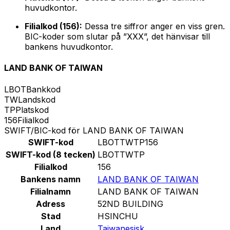
huvudkontor.
Filialkod (156):
Dessa tre siffror anger en viss gren.
BIC-koder som slutar på ”XXX”, det hänvisar till
bankens huvudkontor.
LAND BANK OF TAIWAN
LBOT
Bankkod
TW
Landskod
TP
Platskod
156
Filialkod
SWIFT/BIC-kod för LAND BANK OF TAIWAN
SWIFT-kod
LBOTTWTP156
SWIFT-kod (8 tecken)
LBOTTWTP
Filialkod
156
Bankens namn
LAND BANK OF TAIWAN
Filialnamn
LAND BANK OF TAIWAN
Adress
52ND BUILDING
Stad
HSINCHU
Land
Taiwanesisk