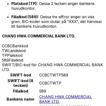
Platskod (TP):
Dessa 2 tecken anger bankens
huvudkontor.
Filialkod (589):
Dessa tre siffror anger en viss
gren. BIC-koder som slutar på ”XXX”, det hänvisar
till bankens huvudkontor.
CHANG HWA COMMERCIAL BANK LTD.
CCBC
Bankkod
TW
Landskod
TP
Platskod
589
Filialkod
SWIFT/BIC-kod för CHANG HWA COMMERCIAL BANK
LTD.
SWIFT-kod
CCBCTWTP589
SWIFT-kod (8
CCBCTWTP
tecken)
Filialkod
589
CHANG HWA COMMERCIAL
Bankens namn
BANK LTD.