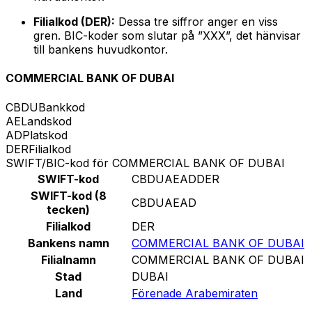
Filialkod (DER):
Dessa tre siffror anger en viss
gren. BIC-koder som slutar på ”XXX”, det hänvisar
till bankens huvudkontor.
COMMERCIAL BANK OF DUBAI
CBDU
Bankkod
AE
Landskod
AD
Platskod
DER
Filialkod
SWIFT/BIC-kod för COMMERCIAL BANK OF DUBAI
SWIFT-kod
CBDUAEADDER
SWIFT-kod (8
CBDUAEAD
tecken)
Filialkod
DER
Bankens namn
COMMERCIAL BANK OF DUBAI
Filialnamn
COMMERCIAL BANK OF DUBAI
Stad
DUBAI
Land
Förenade Arabemiraten