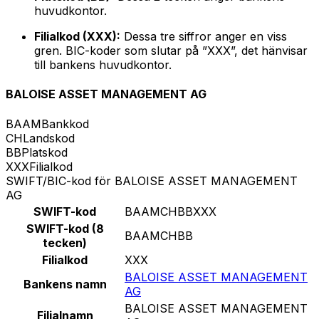
huvudkontor.
Filialkod (XXX):
Dessa tre siffror anger en viss
gren. BIC-koder som slutar på ”XXX”, det hänvisar
till bankens huvudkontor.
BALOISE ASSET MANAGEMENT AG
BAAM
Bankkod
CH
Landskod
BB
Platskod
XXX
Filialkod
SWIFT/BIC-kod för BALOISE ASSET MANAGEMENT
AG
SWIFT-kod
BAAMCHBBXXX
SWIFT-kod (8
BAAMCHBB
tecken)
Filialkod
XXX
BALOISE ASSET MANAGEMENT
Bankens namn
AG
BALOISE ASSET MANAGEMENT
Filialnamn