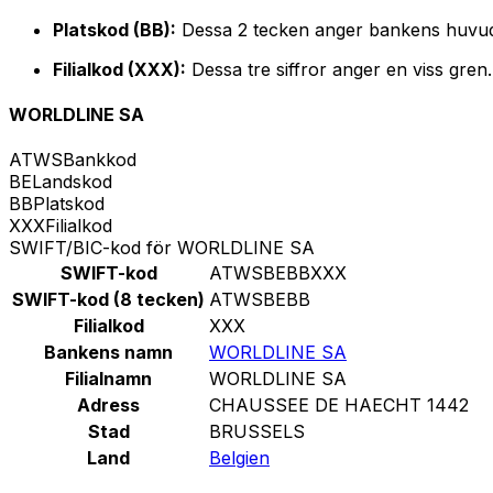
Platskod (BB):
Dessa 2 tecken anger bankens huvud
Filialkod (XXX):
Dessa tre siffror anger en viss gren
WORLDLINE SA
ATWS
Bankkod
BE
Landskod
BB
Platskod
XXX
Filialkod
SWIFT/BIC-kod för WORLDLINE SA
SWIFT-kod
ATWSBEBBXXX
SWIFT-kod (8 tecken)
ATWSBEBB
Filialkod
XXX
Bankens namn
WORLDLINE SA
Filialnamn
WORLDLINE SA
Adress
CHAUSSEE DE HAECHT 1442
Stad
BRUSSELS
Land
Belgien