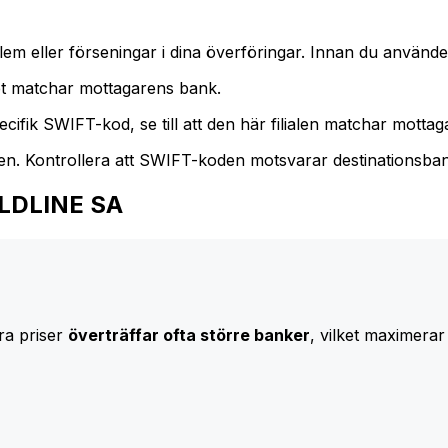
m eller förseningar i dina överföringar. Innan du använder
t matchar mottagarens bank.
cifik SWIFT-kod, se till att den här filialen matchar mottagar
den. Kontrollera att SWIFT-koden motsvarar destinationsba
ORLDLINE SA
ra priser
överträffar ofta större banker
, vilket maximerar