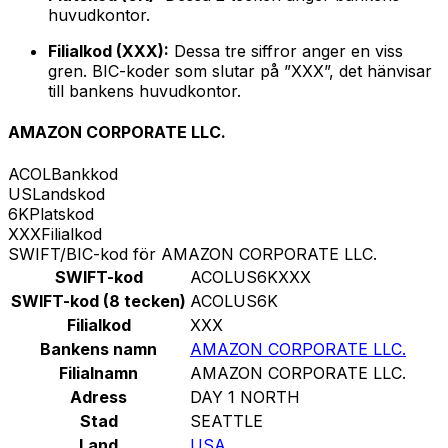
huvudkontor.
Filialkod (XXX):
Dessa tre siffror anger en viss
gren. BIC-koder som slutar på ”XXX”, det hänvisar
till bankens huvudkontor.
AMAZON CORPORATE LLC.
ACOL
Bankkod
US
Landskod
6K
Platskod
XXX
Filialkod
SWIFT/BIC-kod för AMAZON CORPORATE LLC.
SWIFT-kod
ACOLUS6KXXX
SWIFT-kod (8 tecken)
ACOLUS6K
Filialkod
XXX
Bankens namn
AMAZON CORPORATE LLC.
Filialnamn
AMAZON CORPORATE LLC.
Adress
DAY 1 NORTH
Stad
SEATTLE
Land
USA