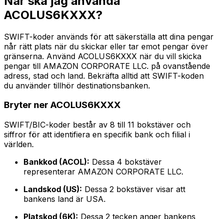
När ska jag använda
ACOLUS6KXXX?
SWIFT-koder används för att säkerställa att dina pengar
når rätt plats när du skickar eller tar emot pengar över
gränserna. Använd ACOLUS6KXXX när du vill skicka
pengar till AMAZON CORPORATE LLC. på ovanstående
adress, stad och land. Bekräfta alltid att SWIFT-koden
du använder tillhör destinationsbanken.
Bryter ner ACOLUS6KXXX
SWIFT/BIC-koder består av 8 till 11 bokstäver och
siffror för att identifiera en specifik bank och filial i
världen.
Bankkod (ACOL):
Dessa 4 bokstäver
representerar AMAZON CORPORATE LLC.
Landskod (US):
Dessa 2 bokstäver visar att
bankens land är USA.
Platskod (6K):
Dessa 2 tecken anger bankens