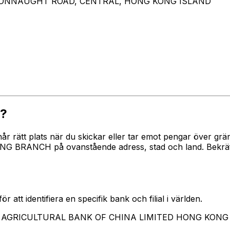
 CONNAUGHT ROAD, CENTRAL, HONG KONG ISLAND
?
 når rätt plats när du skickar eller tar emot pengar över
ANCH på ovanstående adress, stad och land. Bekräfta a
 att identifiera en specifik bank och filial i världen.
erar AGRICULTURAL BANK OF CHINA LIMITED HONG KON