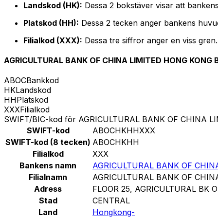
Landskod (HK):
Dessa 2 bokstäver visar att banken
Platskod (HH):
Dessa 2 tecken anger bankens huvu
Filialkod (XXX):
Dessa tre siffror anger en viss gren
AGRICULTURAL BANK OF CHINA LIMITED HONG KONG
ABOC
Bankkod
HK
Landskod
HH
Platskod
XXX
Filialkod
SWIFT/BIC-kod för AGRICULTURAL BANK OF CHINA 
SWIFT-kod
ABOCHKHHXXX
SWIFT-kod (8 tecken)
ABOCHKHH
Filialkod
XXX
Bankens namn
AGRICULTURAL BANK OF CHIN
Filialnamn
AGRICULTURAL BANK OF CHIN
Adress
FLOOR 25, AGRICULTURAL BK 
Stad
CENTRAL
Land
Hongkong-