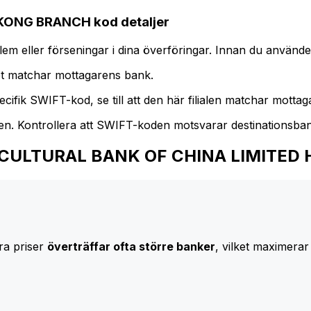
ONG BRANCH kod detaljer
m eller förseningar i dina överföringar. Innan du använder
t matchar mottagarens bank.
cifik SWIFT-kod, se till att den här filialen matchar mottagar
den. Kontrollera att SWIFT-koden motsvarar destinationsba
l AGRICULTURAL BANK OF CHINA LIMI
ra priser
överträffar ofta större banker
, vilket maximerar